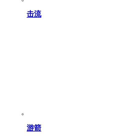
击流
游箭