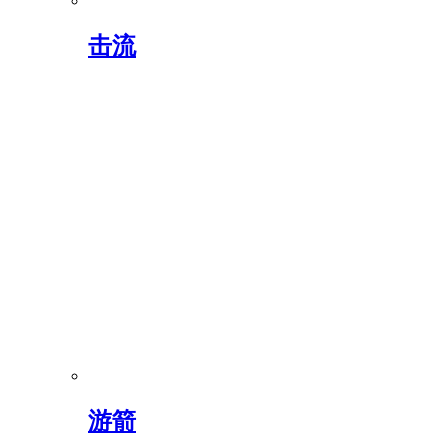
击流
游箭